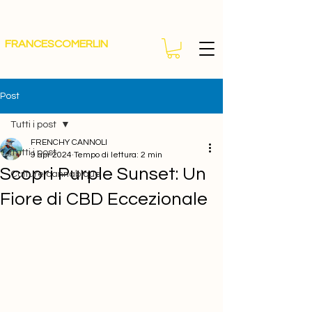
FRANCESCOMERLIN
Post
Tutti i post
FRENCHY CANNOLI
Tutti i post
9 apr 2024
Tempo di lettura: 2 min
Scopri Purple Sunset: Un
Culture cannabique
Fiore di CBD Eccezionale