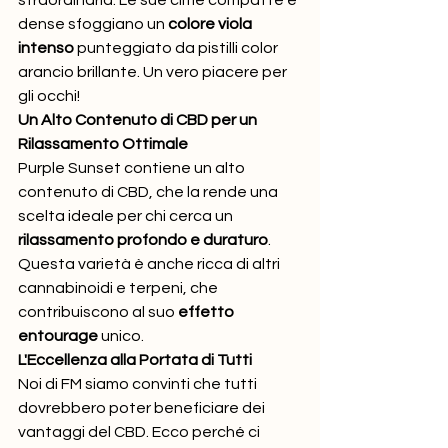
straordinaria. Le sue cime compatte e 
dense sfoggiano un 
colore viola 
intenso
 punteggiato da pistilli color 
arancio brillante. Un vero piacere per 
gli occhi!
Un Alto Contenuto di CBD per un 
Rilassamento Ottimale
Purple Sunset contiene un alto 
contenuto di CBD, che la rende una 
scelta ideale per chi cerca un 
rilassamento profondo e duraturo
. 
Questa varietà è anche ricca di altri 
cannabinoidi e terpeni, che 
contribuiscono al suo 
effetto 
entourage
 unico.
L'Eccellenza alla Portata di Tutti
Noi di FM siamo convinti che tutti 
dovrebbero poter beneficiare dei 
vantaggi del CBD. Ecco perché ci 