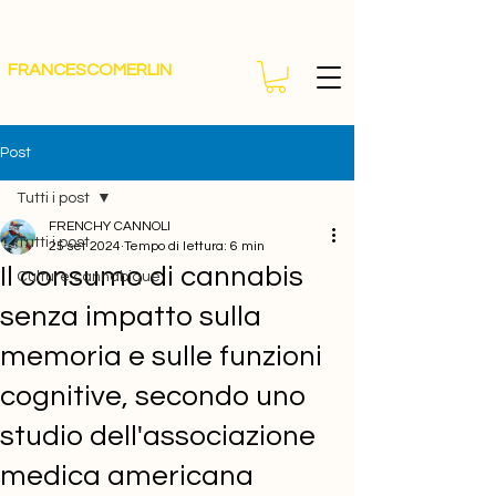
FRANCESCOMERLIN
Post
Tutti i post
FRENCHY CANNOLI
Tutti i post
25 set 2024
Tempo di lettura: 6 min
Il consumo di cannabis
Culture cannabique
senza impatto sulla
memoria e sulle funzioni
cognitive, secondo uno
studio dell'associazione
medica americana