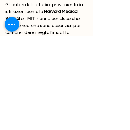
Gli autori dello studio, provenienti da 
istituzioni come la 
Harvard Medical 
School
 e il 
MIT
, hanno concluso che 
queste ricerche sono essenziali per 
comprendere meglio l'impatto 
complessivo della cannabis sul 
cervello, soprattutto in un contesto in 
cui l'uso medico della cannabis si sta 
diffondendo in tutto il mondo.
Implicazioni per la salute cognitiva 
e il consumo di cannabis
Questo studio si inserisce in una serie 
di ricerche recenti che tendono a 
rivedere le idee preconcette sulla 
cannabis e sui suoi effetti sulla salute 
cognitiva. Ad esempio, ricerche 
condotte su pazienti affetti da 