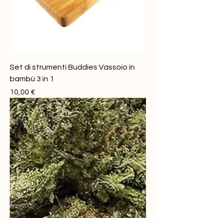
Set di strumenti Buddies Vassoio in
bambù 3 in 1
Prezzo
10,00 €