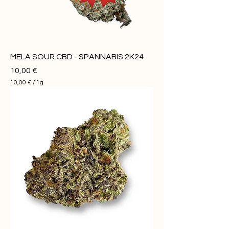
MELA SOUR CBD - SPANNABIS 2K24
Prezzo
10,00 €
10,00 €
/
1g
1
0
,
0
0
€
p
e
r
1
G
r
a
m
m
o