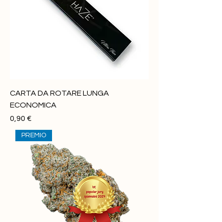
r
1
G
r
a
m
m
o
CARTA DA ROTARE LUNGA
ECONOMICA
Prezzo
0,90 €
PREMIO