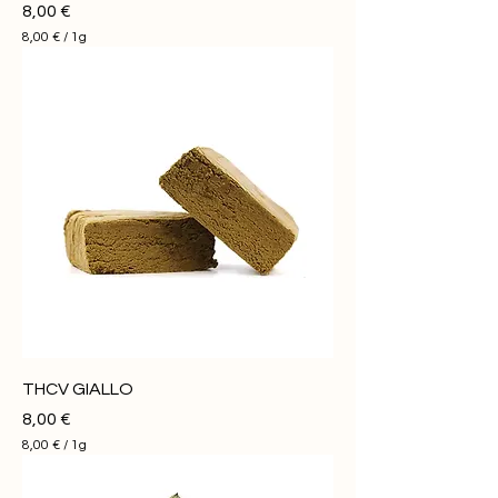
Prezzo
8,00 €
8,00 €
/
1g
8
,
0
0
€
p
e
r
1
G
r
a
m
m
o
THCV GIALLO
Prezzo
8,00 €
8,00 €
/
1g
8
,