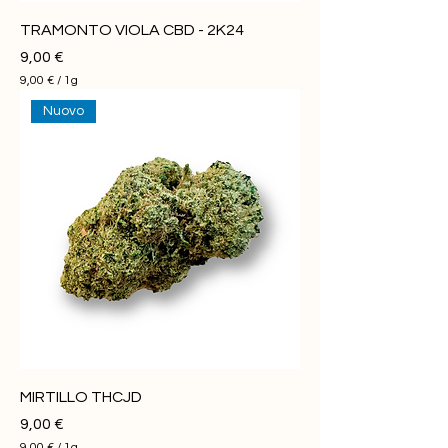
TRAMONTO VIOLA CBD - 2K24
Prezzo
9,00 €
9,00 €
/
1g
9
Nuovo
,
0
0
€
p
e
r
1
G
r
a
m
m
o
MIRTILLO THCJD
Prezzo
9,00 €
9,00 €
/
1g