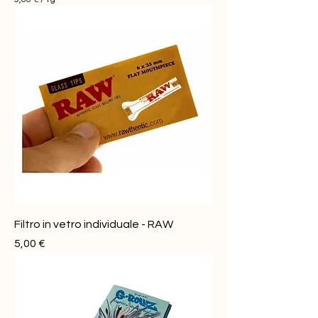
9
,
0
0
€
p
e
r
1
G
r
a
m
m
o
Filtro in vetro individuale - RAW
Prezzo
5,00 €