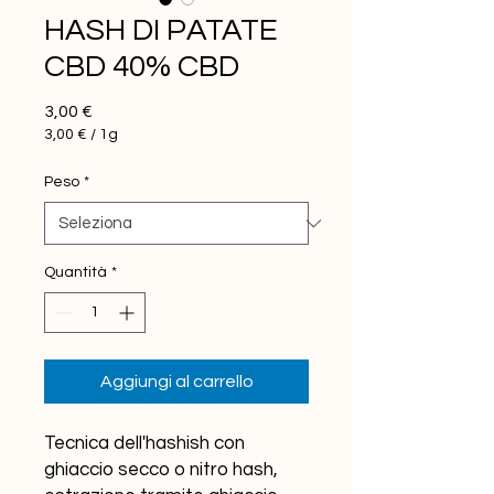
HASH DI PATATE
CBD 40% CBD
Prezzo
3,00 €
3,00 €
/
1g
3,00 €
ogni
Peso
*
1
Grammo
Quantità
*
Aggiungi al carrello
Tecnica dell'hashish con
ghiaccio secco o nitro hash,