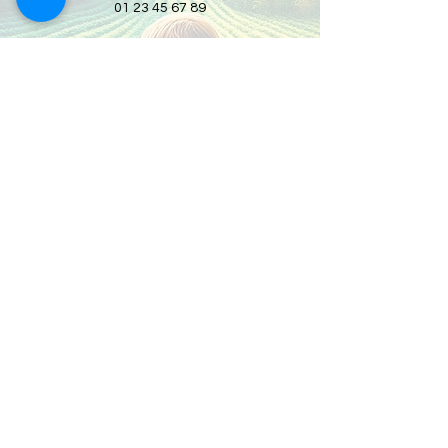
01 23 45 67 89
A proposito di clic
Cerchiamo persone talentuose e
appassionate.
Lavori cliccabili
politica sulla riservatezza
Termini e Condizioni
Avviso legale
Gestione dei Cookie