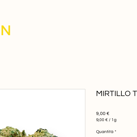
IN
MIRTILLO 
Prezzo
9,00 €
9,00 €
/
1g
9,00 €
ogni
Quantità
*