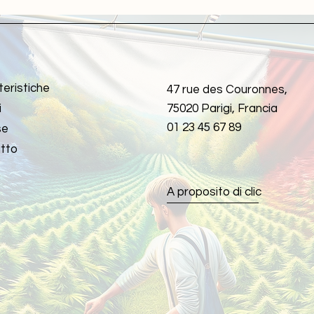
teristiche
47 rue des Couronnes,
i
75020 Parigi, Francia
01 23 45 67 89
se
tto
A proposito di clic