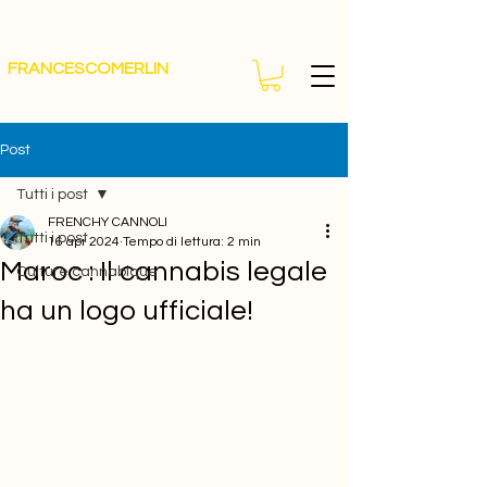
FRANCESCOMERLIN
Post
Tutti i post
FRENCHY CANNOLI
Tutti i post
16 apr 2024
Tempo di lettura: 2 min
Maroc : Il cannabis legale
Culture cannabique
ha un logo ufficiale!