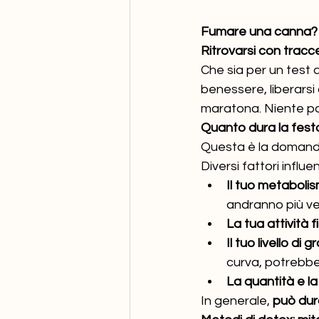
Fumare una canna? 
Ritrovarsi con trac
Che sia per un test 
benessere, liberarsi 
maratona. Niente pan
Quanto dura la fest
Questa è la domanda
Diversi fattori influ
Il tuo metabolis
andranno più v
La tua attività fi
Il tuo livello di
curva, potrebbe
La quantità e l
In generale, 
può dura