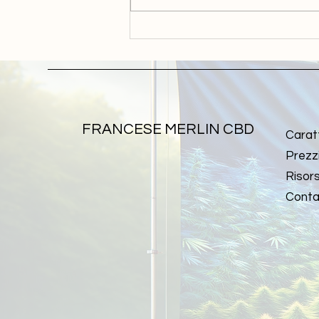
Benefici degli acidi
cannabinoidi
(CBDA/CBGA/THCA) e altro
ancora
FRANCESE MERLIN CBD
Carat
Prezz
Risor
Conta