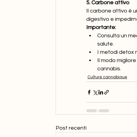
5. Carbone attivo
Il carbone attivo è 
digestivo e impedirn
Importante:
Consulta un medi
salute.
I metodi detox n
Il modo migliore
cannabis.
Culture cannabique
Post recenti