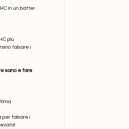
HC in un batter 
HC più 
sino falsare i 
e sano e fare 
ltima 
 per falsare i 
levata!