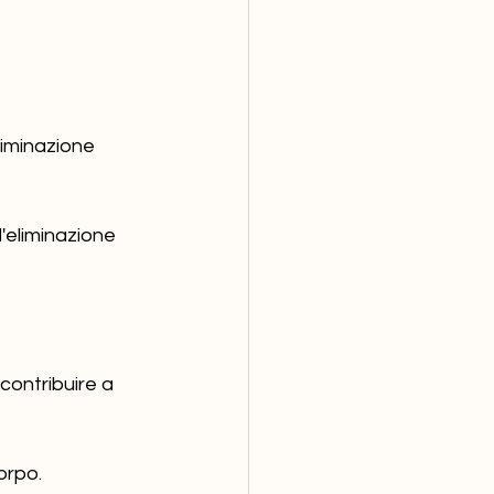
liminazione 
'eliminazione 
 contribuire a 
orpo.