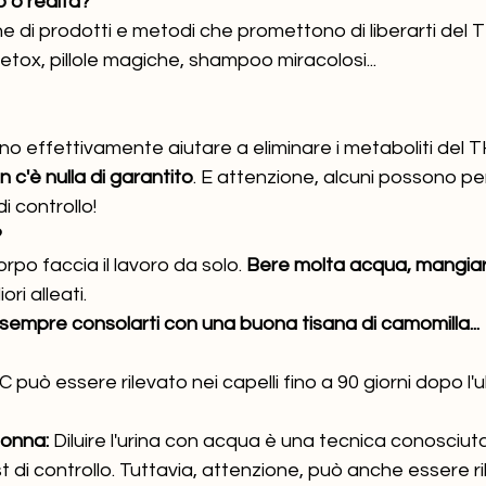
o o realtà?
ne di prodotti e metodi che promettono di liberarti del T
tox, pillole magiche, shampoo miracolosi...
o effettivamente aiutare a eliminare i metaboliti del T
n c'è nulla di garantito
. E attenzione, alcuni possono per
di controllo!
?
orpo faccia il lavoro da solo. 
Bere molta acqua, mangiar
ori alleati.
sempre consolarti con una buona tisana di camomilla...
HC può essere rilevato nei capelli fino a 90 giorni dopo l'u
nonna:
 Diluire l'urina con acqua è una tecnica conosciuta
est di controllo. Tuttavia, attenzione, può anche essere ri