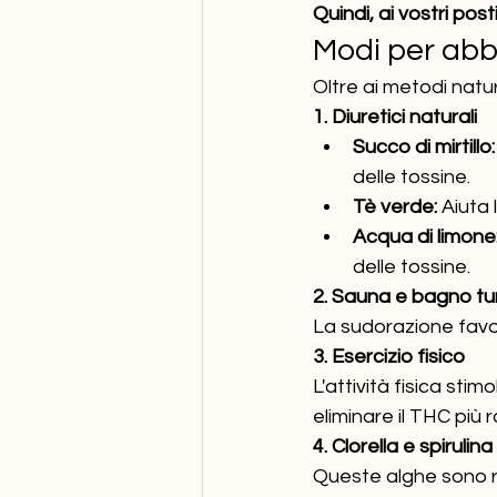
Quindi, ai vostri pos
Modi per abb
Oltre ai metodi natu
1. Diuretici naturali
Succo di mirtillo:
delle tossine.
Tè verde:
 Aiuta 
Acqua di limone
delle tossine.
2. Sauna e bagno tu
La sudorazione favori
3. Esercizio fisico
L'attività fisica sti
eliminare il THC più
4. Clorella e spirulina
Queste alghe sono ri