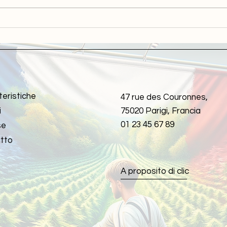
teristiche
47 rue des Couronnes,
i
75020 Parigi, Francia
01 23 45 67 89
se
tto
A proposito di clic