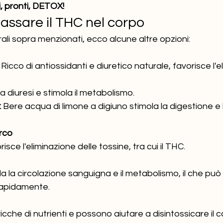
ti, pronti, DETOX!
assare il THC nel corpo
rali sopra menzionati, ecco alcune altre opzioni:
 Ricco di antiossidanti e diuretico naturale, favorisce l'e
la diuresi e stimola il metabolismo.
:
 Bere acqua di limone a digiuno stimola la digestione e l
rco
sce l'eliminazione delle tossine, tra cui il THC.
mola la circolazione sanguigna e il metabolismo, il che può
 rapidamente.
cche di nutrienti e possono aiutare a disintossicare il c