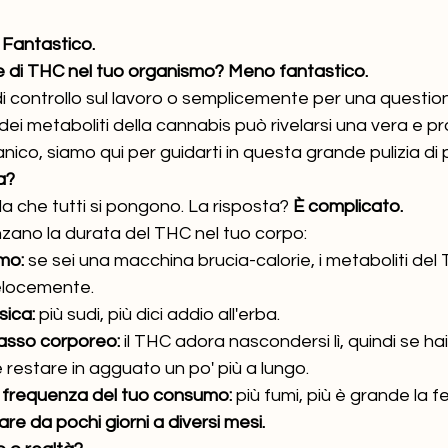
Fantastico.
ce di THC nel tuo organismo? Meno fantastico.
di controllo sul lavoro o semplicemente per una question
dei metaboliti della cannabis può rivelarsi una vera e pr
ico, siamo qui per guidarti in questa grande pulizia di 
a?
 che tutti si pongono. La risposta? 
È complicato.
enzano la durata del THC nel tuo corpo:
mo:
 se sei una macchina brucia-calorie, i metaboliti del
elocemente.
sica:
 più sudi, più dici addio all'erba.
 grasso corporeo:
 il THC adora nascondersi lì, quindi se ha
 restare in agguato un po' più a lungo.
a frequenza del tuo consumo:
 più fumi, più è grande la f
re da pochi giorni a diversi mesi.