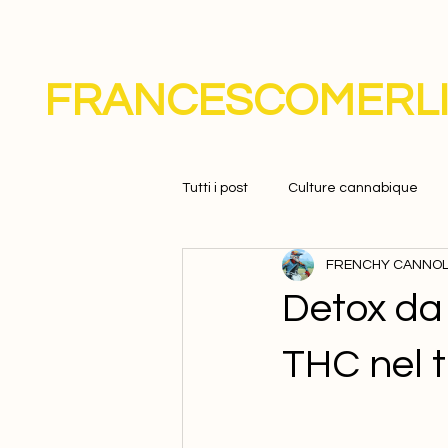
FRANCESCOMERL
Tutti i post
Culture cannabique
FRENCHY CANNOL
Detox da 
THC nel 