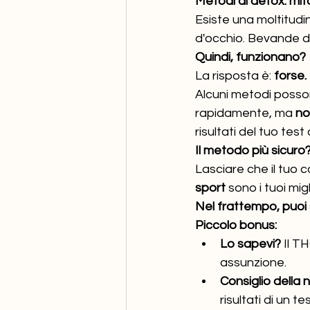
Metodi di detox: mit
Esiste una moltitudi
d'occhio. Bevande de
Quindi, funzionano?
La risposta è: 
forse.
Alcuni metodi posson
rapidamente, ma 
no
risultati del tuo test 
Il metodo più sicuro
Lasciare che il tuo c
sport
 sono i tuoi migli
Nel frattempo, puoi 
Piccolo bonus:
Lo sapevi?
 Il T
assunzione.
Consiglio della 
risultati di un t