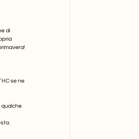
e di 
opria 
primavera!
 THC se ne 
i qualche 
esta.