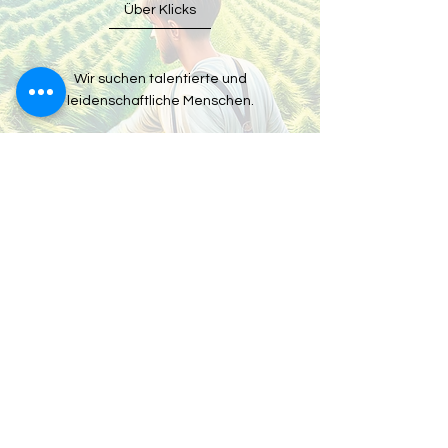
Über Klicks
Wir suchen talentierte und
leidenschaftliche Menschen.
Anklickbare Jobs
Datenschutzrichtlinie
Geschäftsbedingungen
Impressum
Cookie-Richtlinie
© 2035 by clics.
Hergestellt